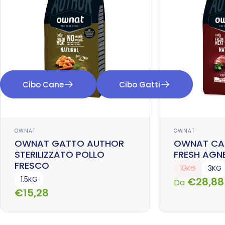
Cibo Cane
Cibo Gatti
Fornitore:
Fornitore:
OWNAT
OWNAT
OWNAT GATTO AUTHOR
OWNAT CA
STERILIZZATO POLLO
FRESH AGNE
FRESCO
10KG
3KG
1.5KG
€28,88
Da
€15,28