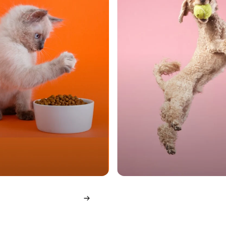
 per Gatti
Giochi Per Cani
etto di comfort,
Se il tuo cane adora il 