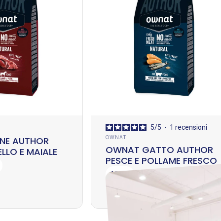
5
/
5
-
1
recensioni
Fornitore:
OWNAT
NE AUTHOR
OWNAT GATTO AUTHOR
LLO E MAIALE
PESCE E POLLAME FRESCO
1.5KG
Prezzo scontato
Prezzo di listino
€16,13