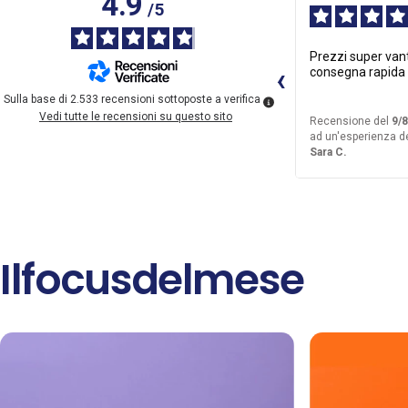
4.9
/
5
Prezzi super vantaggiosi,
consegna rapida
Sulla base di
2.533
recensioni sottoposte a verifica
Vedi tutte le recensioni su questo sito
Recensione del
9/
ad un'esperienza d
Sara C.
Il
focus
del
mese