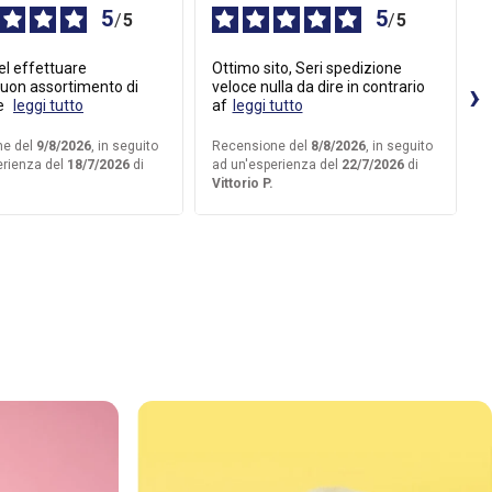
5
5
/
5
/
5
Ottimo sito, Seri spedizione
Sempre ottimo sia il s
buon assortimento di
veloce nulla da dire in contrario
l
 e
leggi tutto
af
leggi tutto
ne del
9/8/2026
, in seguito
Recensione del
8/8/2026
, in seguito
erienza del
18/7/2026
di
ad un'esperienza del
22/7/2026
di
a
Vittorio P.
M
u 5
 su 5
 5 su 5