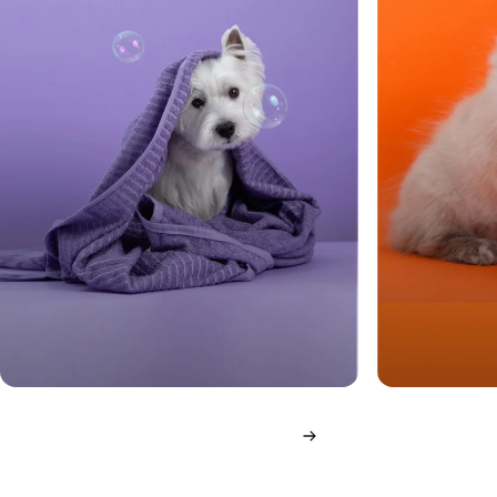
Pet Care
Giochi
Prenditi cura dei tuoi amici a 4
il mix perf