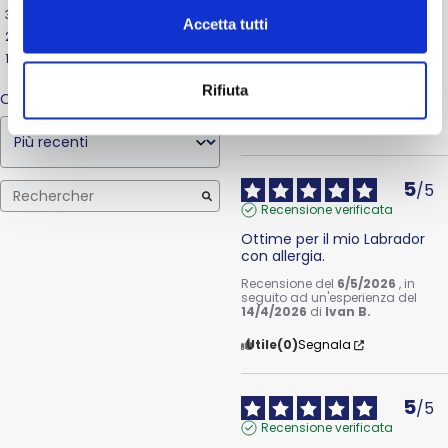
3
stelle
0
Ottimo prodotto per il mio 
Accetta tutti
2
stelle
0
Labrador allergico
1
stella
0
Recensione del
29/6/2026
, in
seguito ad un'esperienza del
Rifiuta
29/5/2026
di
Ivan B.
Ordina le recensioni
Utile
(0)
Segnala
5
/
5
Recensione verificata
Ottime per il mio Labrador 
con allergia.
Recensione del
6/5/2026
, in
seguito ad un'esperienza del
14/4/2026
di
Ivan B.
Utile
(0)
Segnala
5
/
5
Recensione verificata