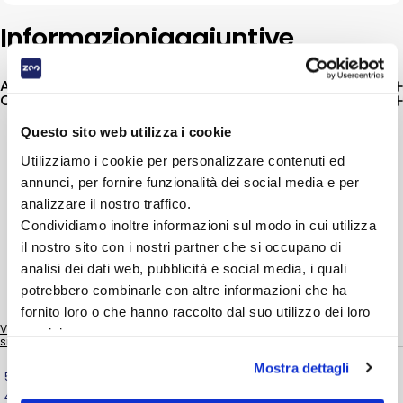
Informazioni
aggiuntive
Additivi Nutrizionali (per kg)
Componenti analitici
Questo sito web utilizza i cookie
Utilizziamo i cookie per personalizzare contenuti ed
4.9
annunci, per fornire funzionalità dei social media e per
5
/
5
/
5
analizzare il nostro traffico.
Recensione verificata
Condividiamo inoltre informazioni sul modo in cui utilizza
Molto buono, lo consiglio!
il nostro sito con i nostri partner che si occupano di
Recensione del
2/7/2026
, in
analisi dei dati web, pubblicità e social media, i quali
seguito ad un'esperienza del
potrebbero combinarle con altre informazioni che ha
7/6/2026
di
Luciano D.
Sulla base di
12
recensioni
sottoposte a verifica
fornito loro o che hanno raccolto dal suo utilizzo dei loro
Utile
(0)
Segnala
Vedi tutte le recensioni su questo
servizi.
sito
Mostra dettagli
5
/
5
5
stelle
11
Recensione verificata
4
stelle
1