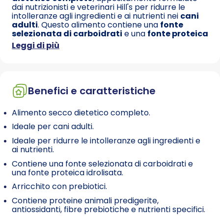
dai nutrizionisti e veterinari Hill's per ridurre le
intolleranze agli ingredienti e ai nutrienti nei
cani
adulti
. Questo alimento contiene una
fonte
selezionata di carboidrati
e una
fonte proteica
idrolisata
, studiata per evitare il rilevamento da
Leggi di più
parte del sistema immunitario e migliorare
l'alimentazione del tuo cane. Clinicamente testato
per ridurre i segni visibili di problemi cutanei e
gastrointestinali causati da intolleranze alimentari,
Hill's Prescription Diet z/d agisce dall'interno per
Benefici e caratteristiche
evitare il problema principale: una reazione
immunitaria iperattiva a determinati alimenti. Hill's
Alimento secco dietetico completo.
Prescription Diet z/d è un prodotto specializzato
che utilizza proteine idrolizzate, suddivise in pezzi
Ideale per cani adulti.
più piccoli, per ridurre la possibilità di reazioni
avverse. Questo alimento è
arricchito con
Ideale per ridurre le intolleranze agli ingredienti e
prebiotici
per favorire un sano equilibrio del
ai nutrienti.
microbioma intestinale e con acidi grassi per
Contiene una fonte selezionata di carboidrati e
contribuire a mantenere una pelle sana. La
una fonte proteica idrolisata.
formula include anche
proteine animali
predigerite
,
antiossidanti
,
fibre prebiotiche
e
Arricchito con prebiotici.
nutrienti specifici
per la salute della pelle. Inoltre,
Contiene proteine animali predigerite,
contiene olio di pesce
per un apporto ottimale di
antiossidanti, fibre prebiotiche e nutrienti specifici.
acidi grassi essenziali e
alti livelli di vitamina E
,
insieme a una collaudata miscela di fibre