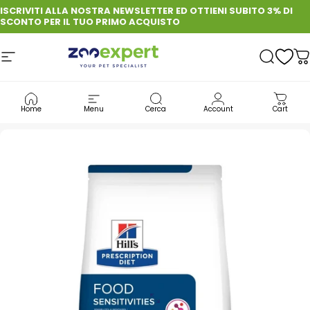
Vai direttamente ai contenuti
ISCRIVITI ALLA NOSTRA NEWSLETTER ED OTTIENI SUBITO 3% DI
SCONTO PER IL TUO PRIMO ACQUISTO
Navigazione del sito
zooexpert
Cerca
C
CANE
CIBO PER CANE: QUALITÀ, GUSTO E BENESSERE OGNI GIORNO
Home
Menu
Cerca
Account
Cart
CROCCHETTE DIETETICHE PER CANI
HILL'S PRESCRIPTION DIET CANE Z/D