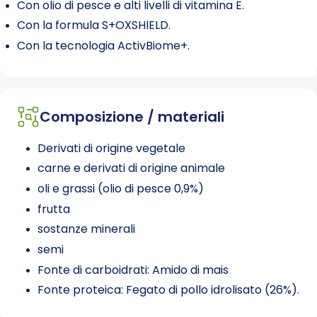
Con olio di pesce e alti livelli di vitamina E.
prebiotiche per sostenere la salute digestiva. La
formula S+OXSHIELD
è progettata per
Con la formula S+OXSHIELD.
promuovere un ambiente urinario sano, riducendo
Con la tecnologia ActivBiome+.
il rischio di cristalli di struvite e ossalato di calcio.
Infine, la
tecnologia ActivBiome+
, una miscela
brevettata di prebiotici, nutre rapidamente il
microbioma intestinale per supportare il
benessere generale del tuo cane.
Composizione / materiali
Derivati di origine vegetale
carne e derivati di origine animale
oli e grassi (olio di pesce 0,9%)
frutta
sostanze minerali
semi
Fonte di carboidrati: Amido di mais
Fonte proteica: Fegato di pollo idrolisato (26%).