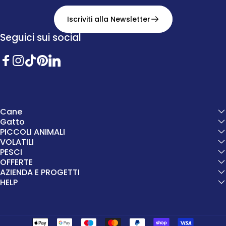
Iscriviti alla Newsletter
Seguici sui social
Facebook
Instagram
TikTok
Pinterest
Twitter
Cane
Gatto
PICCOLI ANIMALI
VOLATILI
PESCI
OFFERTE
AZIENDA E PROGETTI
HELP