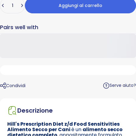
Quantità
Aggiungi al carrello
Pairs well with
Serve aiuto?
Condividi
Descrizione
Hill's Prescription Diet z/d Food Sensitivities
Alimento Secco per Cani
è un
alimento secco
dietetico completo
, appositamente formulato