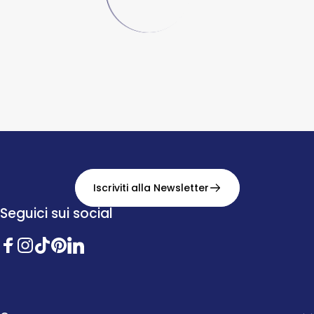
Iscriviti alla Newsletter
Seguici sui social
Facebook
Instagram
TikTok
Pinterest
Twitter