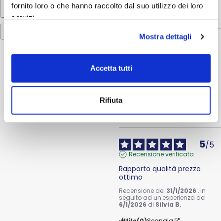
fornito loro o che hanno raccolto dal suo utilizzo dei loro
Utile
(0)
Segnala
servizi.
Mostra dettagli
5
/
5
Recensione verificata
Accetta tutti
Prodotti di prima qualità
Recensione del
17/2/2026
, in
seguito ad un'esperienza del
21/1/2026
di
Alessandro D.
Rifiuta
Utile
(0)
Segnala
5
/
5
Recensione verificata
Rapporto qualità prezzo 
ottimo
Recensione del
31/1/2026
, in
seguito ad un'esperienza del
6/1/2026
di
Silvia B.
Utile
(0)
Segnala