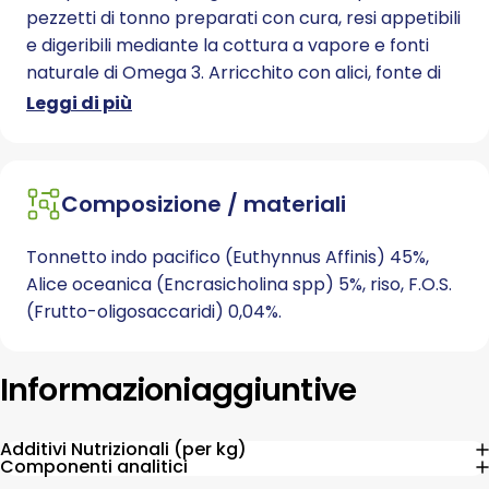
pezzetti di tonno preparati con cura, resi appetibili
e digeribili mediante la cottura a vapore e fonti
naturale di Omega 3. Arricchito con alici, fonte di
proteine ad elevato valore biologico e Frutto-
Leggi di più
oligosaccaridi (F.O.S.) prebiotici per il benessere
intestinale. Favorisce l’attività quotidiana del gatto
adulto con un buon livello di energia. Prodotto in
Composizione / materiali
Thailandia senza coloranti e conservanti aggiunti.
No Cruelty test, Dolphin Save e Sea Water Fish.
Tonnetto indo pacifico (Euthynnus Affinis) 45%,
Alice oceanica (Encrasicholina spp) 5%, riso, F.O.S.
(Frutto-oligosaccaridi) 0,04%.
Informazioni
aggiuntive
Additivi Nutrizionali (per kg)
Componenti analitici