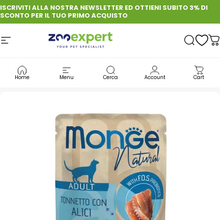
Vai direttamente ai contenuti
ISCRIVITI ALLA NOSTRA NEWSLETTER ED OTTIENI SUBITO 3% DI
SCONTO PER IL TUO PRIMO ACQUISTO
Navigazione del sito
zooexpert
Cerca
C
GATTO
CIBO PER GATTI
CIBO UMIDO GATTI
Home
Menu
Cerca
Account
Cart
MONGE GATTO NATURAL TONNO CON ALICI DA 80 GR IN BUSTA