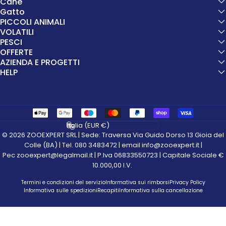
Cane
Gatto
PICCOLI ANIMALI
VOLATILI
PESCI
OFFERTE
AZIENDA E PROGETTI
HELP
Paese/Area geografica
© 2026 ZOOEXPERT SRL | Sede: Traversa Via Guido Dorso 13 Gioia del
Colle (BA) | Tel. 080 3483472 | email info@zooexpert.it |
Pec zooexpert@legalmail.it | P.Iva 06833550723 | Capitale Sociale €
10.000,00 I.V.
Termini e condizioni del servizio
Informativa sui rimborsi
Privacy Policy
Informativa sulle spedizioni
Recapiti
Informativa sulla cancellazione