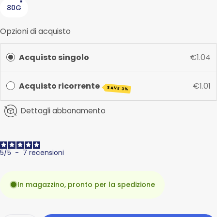
80G
Opzioni di acquisto
Acquisto singolo
€1.04
Acquisto ricorrente
€1.01
SAVE 3%
Dettagli abbonamento
5
/
5
-
7
recensioni
In magazzino, pronto per la spedizione