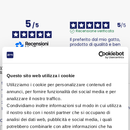
5
5
/
5
/
5
Recensione verificata
Il preferito dal mio gatto, 
prodotto di qualità e ben 
digeribile
Sulla base di
7
recensioni
Recensione del
5/8/2026
, in
sottoposte a verifica
seguito ad un'esperienza del
17/7/2026
di
Mascia U.
Vedi tutte le recensioni su questo
sito
Utile
(0)
Segnala
Questo sito web utilizza i cookie
5
stelle
7
Utilizziamo i cookie per personalizzare contenuti ed
4
stelle
0
annunci, per fornire funzionalità dei social media e per
5
/
5
3
stelle
0
analizzare il nostro traffico.
Recensione verificata
2
stelle
0
Condividiamo inoltre informazioni sul modo in cui utilizza
Buoni perché sono pezzetti in 
1
stella
0
gel naturali senza salse
il nostro sito con i nostri partner che si occupano di
analisi dei dati web, pubblicità e social media, i quali
Ordina le recensioni
Recensione del
11/5/2026
, in
seguito ad un'esperienza del
potrebbero combinarle con altre informazioni che ha
16/4/2026
di
Antonella C.