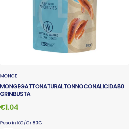
MONGE
MONGE
GATTO
NATURAL
TONNO
CON
ALICI
DA
80
GR
IN
BUSTA
€1.04
Peso in KG/Gr
Peso in KG/Gr:
80G