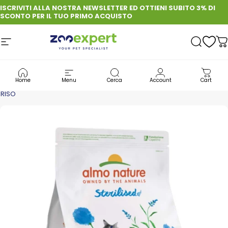
Vai direttamente ai contenuti
ISCRIVITI ALLA NOSTRA NEWSLETTER ED OTTIENI SUBITO 3% DI
SCONTO PER IL TUO PRIMO ACQUISTO
Navigazione del sito
zooexpert
Cerca
C
GATTO
CIBO PER GATTI
CROCCHETTE PER GATTI
Home
Menu
Cerca
Account
Cart
ALMO NATURE GATTO FUNCTIONAL ADULT STERELISED CON MANZO E
RISO