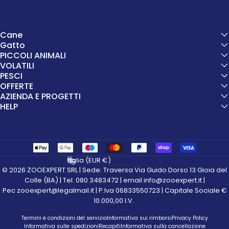
Cane
Gatto
PICCOLI ANIMALI
VOLATILI
PESCI
OFFERTE
AZIENDA E PROGETTI
HELP
Paese/Area geografica
© 2026 ZOOEXPERT SRL | Sede: Traversa Via Guido Dorso 13 Gioia del
Colle (BA) | Tel. 080 3483472 | email info@zooexpert.it |
Pec zooexpert@legalmail.it | P.Iva 06833550723 | Capitale Sociale €
10.000,00 I.V.
Termini e condizioni del servizio
Informativa sui rimborsi
Privacy Policy
Informativa sulle spedizioni
Recapiti
Informativa sulla cancellazione