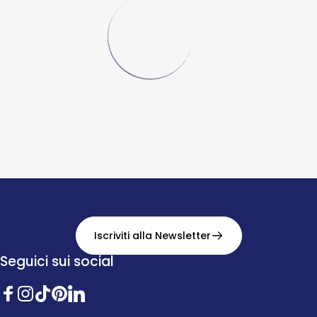
Iscriviti alla Newsletter
Seguici sui social
Facebook
Instagram
TikTok
Pinterest
Twitter