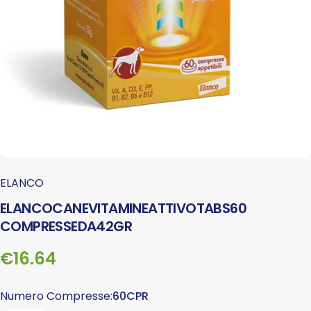
ELANCO
ELANCO
CANE
VITAMINE
ATTIVO
TABS
60
COMPRESSE
DA
42
GR
€16.64
Numero Compresse
Numero Compresse:
60CPR