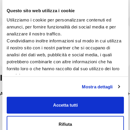
indicato particolarmente per arricchire la dieta di:
cani alimentati con diete casalinghe, cani che
Leggi di più
Questo sito web utilizza i cookie
fanno movimento ed attività fisica, cani pigri o
Utilizziamo i cookie per personalizzare contenuti ed
sedentari, cani anziani o convalescenti, cagne in
annunci, per fornire funzionalità dei social media e per
lattazione, cani da lavoro e cani atleti, cani in
analizzare il nostro traffico.
Composizione / materiali
viaggio.
Condividiamo inoltre informazioni sul modo in cui utilizza
il nostro sito con i nostri partner che si occupano di
Farina di fegato di suino, fosfato tricalcico, lattosio,
analisi dei dati web, pubblicità e social media, i quali
Sali di acidi organici di magnesio stearato.
potrebbero combinarle con altre informazioni che ha
fornito loro o che hanno raccolto dal suo utilizzo dei loro
Informazioni
aggiuntive
servizi.
Mostra dettagli
Additivi Nutrizionali (per kg)
Accetta tutti
Rifiuta