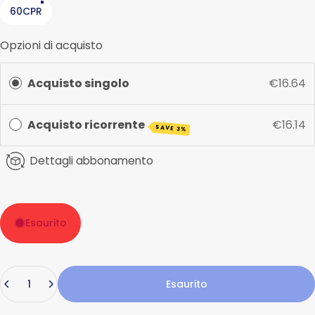
60CPR
Opzioni di acquisto
Acquisto singolo
€16.64
Acquisto ricorrente
€16.14
SAVE 3%
Dettagli abbonamento
Esaurito
Quantità
Esaurito