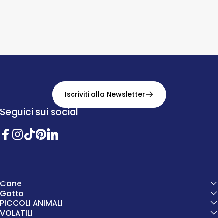
Iscriviti alla Newsletter
Seguici sui social
Facebook
Instagram
TikTok
Pinterest
Twitter
Cane
Gatto
PICCOLI ANIMALI
VOLATILI