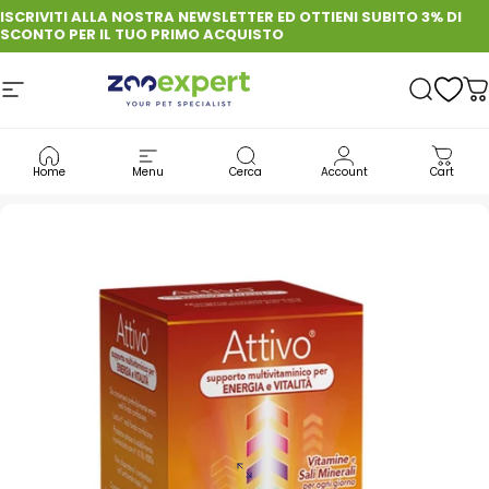
Vai direttamente ai contenuti
ISCRIVITI ALLA NOSTRA NEWSLETTER ED OTTIENI SUBITO 3% DI
SCONTO PER IL TUO PRIMO ACQUISTO
Navigazione del sito
zooexpert
Cerca
C
CANE
MULTIVITAMINICI PER CANI
Home
Menu
Cerca
Account
Cart
ELANCO CANE VITAMINE ATTIVO TABS 60 COMPRESSE DA 42 GR