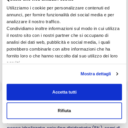
Ingredienti di alta qualità: Con Branzino, Spirulina e
Utilizziamo i cookie per personalizzare contenuti ed
Finocchio: ingredienti selezionati per apportare
annunci, per fornire funzionalità dei social media e per
nutrienti essenziali al benessere generale.
analizzare il nostro traffico.
Supporto per pelle e mantello: Formula sviluppata
Condividiamo inoltre informazioni sul modo in cui utilizza
scientificamente dal team di esperti Farmina per
nutrire e proteggere pelle e mantello.
il nostro sito con i nostri partner che si occupano di
Equilibrio nutrizionale: Alimento completo e
analisi dei dati web, pubblicità e social media, i quali
bilanciato, ideale per sostenere la salute generale
potrebbero combinarle con altre informazioni che ha
e la vitalità quotidiana del cane.
fornito loro o che hanno raccolto dal suo utilizzo dei loro
Qualità garantita: Ingredienti attentamente
servizi.
selezionati per rispettare i più alti standard di
sicurezza e qualità.
Mostra dettagli
Accetta tutti
Composizione / materiali
Rifiuta
spigola (20%), proteina di spigola disidratata (20%),
patata dolce, olio di pesce (da aringa), proteina di