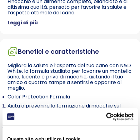
Finocchio è un alimento completo, bilanciato e di
altissima qualità, pensato per favorire la salute e
l’aspetto ottimale del cane.
Grazie all’esclusiva Color Protection Formula, è
Leggi di più
specificamente formulato per ridurre il rischio di
scolorimento e macchie sul pelo bianco.
La sua composizione monoproteica, arricchita da
proteine idrolizzate e un contenuto proteico
Benefici e caratteristiche
moderato, contribuisce a ridurre il rischio di
reazioni avverse agli alimenti, spesso responsabili
di infiammazioni, lacrimazione e irritazioni cutanee.
Migliora la salute e l’aspetto del tuo cane con N&D
White, la formula studiata per favorire un mantello
N&D White è la scelta ideale per garantire al tuo
sano, lucente e privo di macchie, aiutando il tuo
cane un mantello sano, brillante e naturalmente
amico a quattro zampe a sentirsi e apparire al
privo di macchie.
meglio.
Un mantello opaco o danneggiato può essere il
Color Protection Formula
segnale di uno squilibrio nutrizionale. Per questo, il
team di esperti Farmina ha sviluppato un sistema
Aiuta a prevenire la formazione di macchie sul
nutrizionale basato su solide ricerche scientifiche,
pelo bianco, preservando la naturale bellezza del
studiato per proteggere e valorizzare la
manto del tuo cane.
pigmentazione naturale del pelo del tuo cane.
Ricetta monoproteica: proteine idrolizzate di alta
qualità e contenuto proteico moderato per ridurre
il rischio di reazioni avverse e infiammazioni.
Questo sito web utilizza i cookie