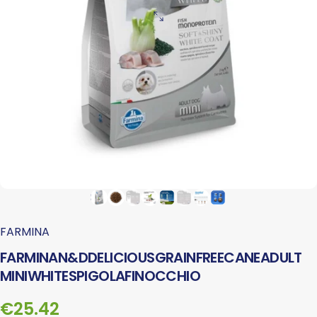
FARMINA
FARMINA
N&D
DELICIOUS
GRAIN
FREE
CANE
ADULT
MINI
WHITE
SPIGOLA
FINOCCHIO
€25.42