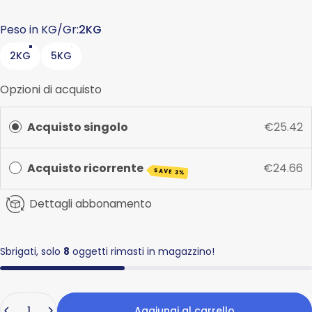
Peso in KG/Gr
Peso in KG/Gr:
2KG
2KG
5KG
Opzioni di acquisto
Acquisto singolo
€25.42
Acquisto ricorrente
€24.66
SAVE 3%
Dettagli abbonamento
Sbrigati, solo
8
oggetti rimasti in magazzino!
Quantità
Aggiungi al carrello