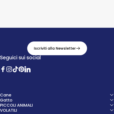
Iscriviti alla Newsletter
Seguici sui social
Facebook
Instagram
TikTok
Pinterest
Twitter
Cane
Gatto
PICCOLI ANIMALI
VOLATILI