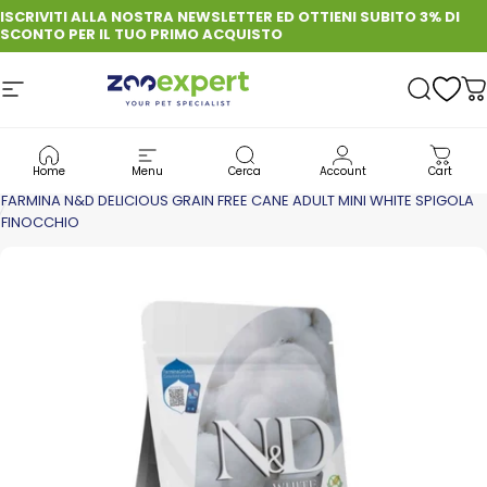
Vai direttamente ai contenuti
ISCRIVITI ALLA NOSTRA NEWSLETTER ED OTTIENI SUBITO 3% DI
SCONTO PER IL TUO PRIMO ACQUISTO
Navigazione del sito
zooexpert
Cerca
C
CANE
CIBO PER CANE: QUALITÀ, GUSTO E BENESSERE OGNI GIORNO
Home
Menu
Cerca
Account
Cart
CROCCHETTE PER CANI
FARMINA N&D DELICIOUS GRAIN FREE CANE ADULT MINI WHITE SPIGOLA
FINOCCHIO