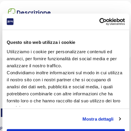
Descrizione
Dettagli: Cuccietta comoda e pratica realizzata in
poliestere, con cuscino estraibile double-face,
fondo antiscivolo. Adatta a cani e gatti.Taglia: 58 x
Questo sito web utilizza i cookie
55 x 31 cm
Utilizziamo i cookie per personalizzare contenuti ed
annunci, per fornire funzionalità dei social media e per
analizzare il nostro traffico.
Condividiamo inoltre informazioni sul modo in cui utilizza
il nostro sito con i nostri partner che si occupano di
analisi dei dati web, pubblicità e social media, i quali
potrebbero combinarle con altre informazioni che ha
fornito loro o che hanno raccolto dal suo utilizzo dei loro
FAQ
servizi.
Mostra dettagli
Per domande o dubbi sui prodotti o sull'acquisto accedi