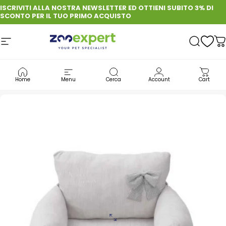
Vai direttamente ai contenuti
ISCRIVITI ALLA NOSTRA NEWSLETTER ED OTTIENI SUBITO 3% DI
SCONTO PER IL TUO PRIMO ACQUISTO
Navigazione del sito
zooexpert
Cerca
C
CANE
CUCCE INTERNE PER CANI
Home
Menu
Cerca
Account
Cart
FERRIBIELLA CANE CUCCETTA CINDERELLA 58 X 55 X 31 CM