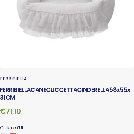
FERRIBIELLA
FERRIBIELLA
CANE
CUCCETTA
CINDERELLA
58
x
55
x
31
CM
€71,10
Colore
Colore:
GR