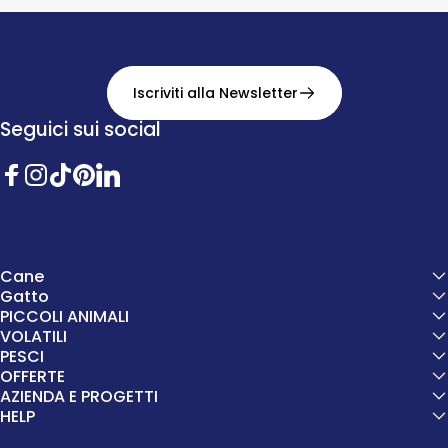
Iscriviti alla Newsletter
Seguici sui social
Facebook
Instagram
TikTok
Pinterest
Twitter
Cane
Gatto
PICCOLI ANIMALI
VOLATILI
PESCI
OFFERTE
AZIENDA E PROGETTI
HELP