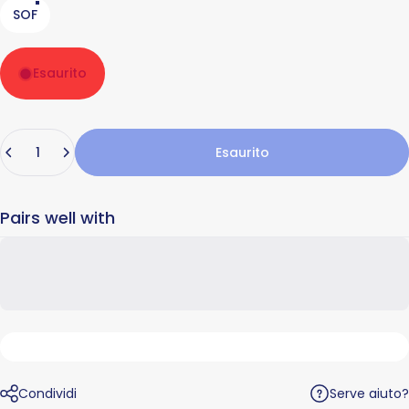
SOF
Esaurito
Quantità
Esaurito
Pairs well with
Serve aiuto?
Condividi