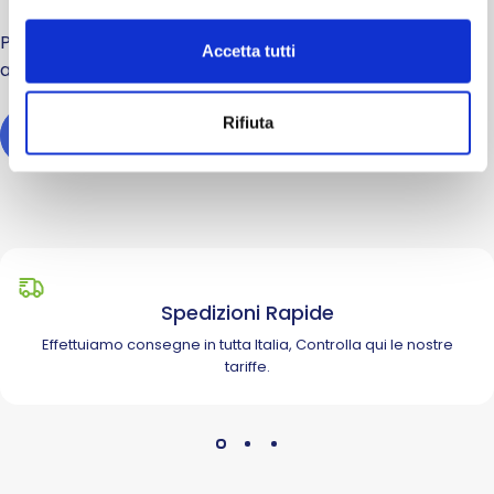
Per domande o dubbi sui prodotti o sull'acquisto accedi
Accetta tutti
alla sezione di assistenza.
Rifiuta
HELP
Spedizioni Rapide
Effettuiamo consegne in tutta Italia, Controlla
qui
le nostre
tariffe.