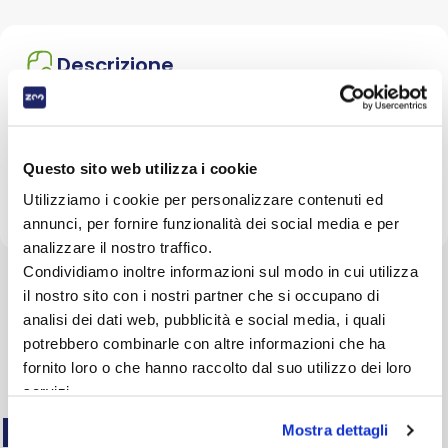
Descrizione
Dettagli: La Poltrona Maison Tortora Ferribiella fa
parte della linea luxury Cucce&Letti. In pieno stile
made in Italy, questo splendido divanetto per Pet,
Questo sito web utilizza i cookie
donerà alla tua casa un tocco ulteriormente
Utilizziamo i cookie per personalizzare contenuti ed
glamour.Misura: 73 x 52 x 40 cm
annunci, per fornire funzionalità dei social media e per
analizzare il nostro traffico.
Condividiamo inoltre informazioni sul modo in cui utilizza
il nostro sito con i nostri partner che si occupano di
analisi dei dati web, pubblicità e social media, i quali
potrebbero combinarle con altre informazioni che ha
fornito loro o che hanno raccolto dal suo utilizzo dei loro
servizi.
FAQ
Mostra dettagli