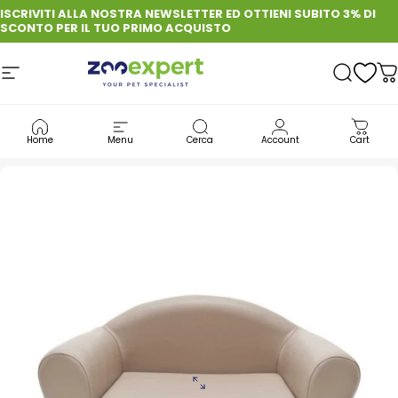
Vai direttamente ai contenuti
ISCRIVITI ALLA NOSTRA NEWSLETTER ED OTTIENI SUBITO 3% DI
SCONTO PER IL TUO PRIMO ACQUISTO
Navigazione del sito
zooexpert
Cerca
C
CANE
CUCCE INTERNE PER CANI
Home
Menu
Cerca
Account
Cart
FERRIBIELLA CANE DIVANETTO SOFA MAISON TORTORA 73 X 52 X 40 CM