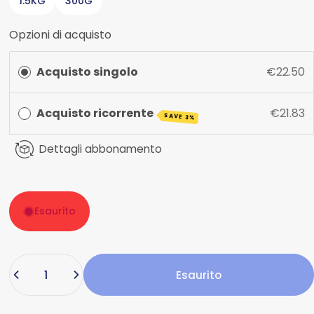
1.5KG
300G
Opzioni di acquisto
Acquisto singolo
€22.50
Acquisto ricorrente
€21.83
SAVE 3%
Dettagli abbonamento
Esaurito
Quantità
Esaurito