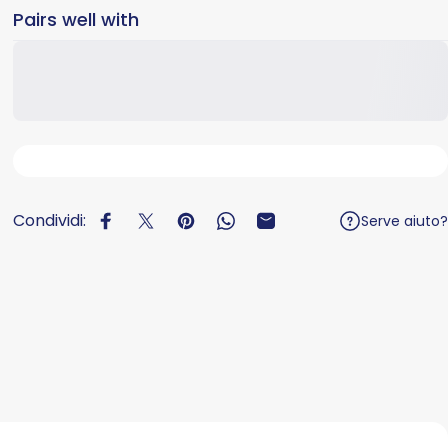
Pairs well with
Condividi:
Serve aiuto?
Condividi su Facebook
Twitta su Twitter
Aggiungi un pin su Pinterest
Condividi su WhatsApp
Condivide via e-mail