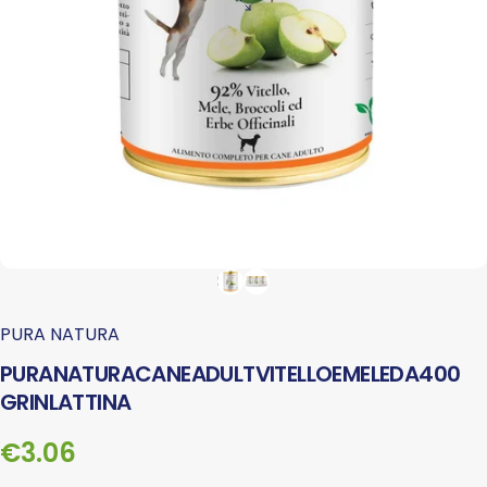
PURA NATURA
PURA
NATURA
CANE
ADULT
VITELLO
E
MELE
DA
400
GR
IN
LATTINA
€3.06