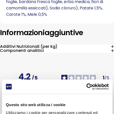
foglie, bardana fresca foglie, erba medica, fiori di
camomilla essiccati), Sodio cloruro), Patate 1,5%,
Carote 1%, Mele 0,5%
Informazioni
aggiuntive
Additivi Nutrizionali (per kg)
Componenti analitici
4.2
1
/
5
/
5
Recensione verificata
Non piacciono
Recensione del
8/4/2026
, in
seguito ad un'esperienza del
10/3/2026
di
S.F.
Questo sito web utilizza i cookie
Sulla base di
5
recensioni
sottoposte a verifica
Utilizziamo i cookie per personalizzare contenuti ed
Utile
(0)
Segnala