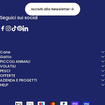
Iscriviti alla Newsletter
Seguici sui social
Facebook
Instagram
TikTok
Pinterest
Twitter
Cane
Gatto
PICCOLI ANIMALI
VOLATILI
PESCI
OFFERTE
AZIENDA E PROGETTI
HELP