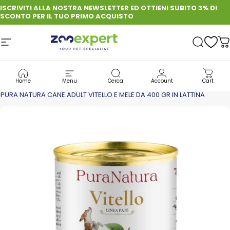
Vai direttamente ai contenuti
ISCRIVITI ALLA NOSTRA NEWSLETTER ED OTTIENI SUBITO 3% DI
SCONTO PER IL TUO PRIMO ACQUISTO
Navigazione del sito
zooexpert
Cerca
C
CANE
CIBO PER CANE: QUALITÀ, GUSTO E BENESSERE OGNI GIORNO
Home
Menu
Cerca
Account
Cart
CIBO UMIDO PER CANI
PURA NATURA CANE ADULT VITELLO E MELE DA 400 GR IN LATTINA