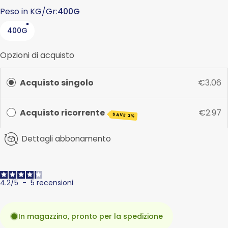
Peso in KG/Gr
Peso in KG/Gr:
400G
400G
Opzioni di acquisto
Acquisto singolo
€3.06
Acquisto ricorrente
€2.97
SAVE 3%
Dettagli abbonamento
4.2
/
5
-
5
recensioni
In magazzino, pronto per la spedizione