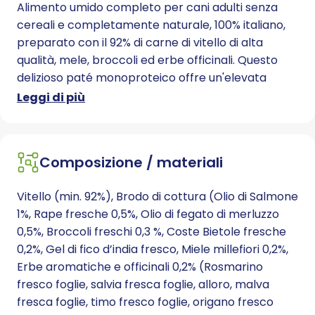
Alimento umido completo per cani adulti senza
cereali e completamente naturale, 100% italiano,
preparato con il 92% di carne di vitello di alta
qualità, mele, broccoli ed erbe officinali. Questo
delizioso paté monoproteico offre un'elevata
digeribilità. Poiché grain free, è adatto anche a
Leggi di più
soggetti ipersensibili o intolleranti.
Composizione / materiali
Vitello (min. 92%), Brodo di cottura (Olio di Salmone
1%, Rape fresche 0,5%, Olio di fegato di merluzzo
0,5%, Broccoli freschi 0,3 %, Coste Bietole fresche
0,2%, Gel di fico d’india fresco, Miele millefiori 0,2%,
Erbe aromatiche e officinali 0,2% (Rosmarino
fresco foglie, salvia fresca foglie, alloro, malva
fresca foglie, timo fresco foglie, origano fresco