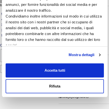
Vedi tutte le recensioni su questo
annunci, per fornire funzionalità dei social media e per
sito
analizzare il nostro traffico.
5
/
5
5
stelle
4
Condividiamo inoltre informazioni sul modo in cui utilizza
Recensione verificata
4
stelle
0
il nostro sito con i nostri partner che si occupano di
3
stelle
0
Prodotto eccellente
analisi dei dati web, pubblicità e social media, i quali
2
stelle
0
Recensione del
17/2/2026
, in
potrebbero combinarle con altre informazioni che ha
1
stella
1
seguito ad un'esperienza del
fornito loro o che hanno raccolto dal suo utilizzo dei loro
29/1/2026
di
D.P.
Ordina le recensioni
servizi.
Utile
(0)
Segnala
Mostra dettagli
5
/
5
Recensione verificata
Accetta tutti
Ottimo
Recensione del
11/12/2025
, in
seguito ad un'esperienza del
Rifiuta
22/11/2025
di
S.F.
Utile
(0)
Segnala