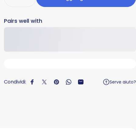
Pairs well with
Condividi:
Serve aiuto?
Condividi su Facebook
Twitta su Twitter
Aggiungi un pin su Pinterest
Condividi su WhatsApp
Condivide via e-mail