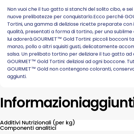
Non vuoi che il tuo gatto si stanchi del solito cibo, e se
nuove prelibatezze per conquistarlo.Ecco perché G
Tortini, una gamma di deliziose ricette preparate con i
qualità, presentati a forma di tortino, per una sublime
lui adorerà.GOURMET™ Gold Tortini: piccoli bocconi ta
manzo, pollo o altri squisiti gusti, delicatamente acc
salsa. Un prelibato tortino per deliziare il tuo gatto ad 
GOURMET™ Gold Tortini: deliziosi ad ogni boccone. Tut
GOURMET™ Gold non contengono coloranti, conservanti
aggiunti.
Informazioni
aggiunt
Additivi Nutrizionali (per kg)
Componenti analitici