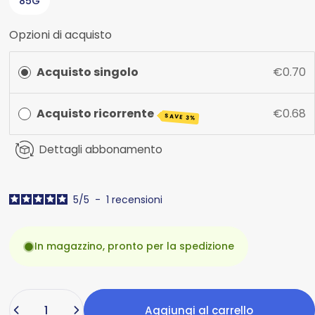
85G
Opzioni di acquisto
Acquisto singolo
€0.70
Acquisto ricorrente
€0.68
SAVE 3%
Dettagli abbonamento
5
/
5
-
1
recensioni
In magazzino, pronto per la spedizione
Quantità
Aggiungi al carrello