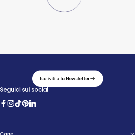
Iscriviti alla Newsletter
Seguici sui social
Facebook
Instagram
TikTok
Pinterest
Twitter
Cane