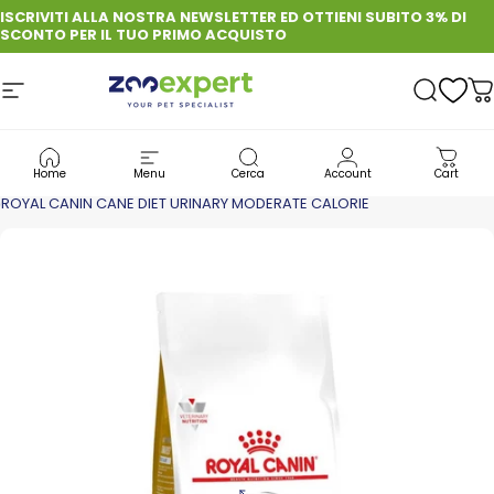
Vai direttamente ai contenuti
ISCRIVITI ALLA NOSTRA NEWSLETTER ED OTTIENI SUBITO 3% DI
SCONTO PER IL TUO PRIMO ACQUISTO
Navigazione del sito
zooexpert
Cerca
C
CANE
CIBO PER CANE: QUALITÀ, GUSTO E BENESSERE OGNI GIORNO
Home
Menu
Cerca
Account
Cart
CROCCHETTE DIETETICHE PER CANI
ROYAL CANIN CANE DIET URINARY MODERATE CALORIE