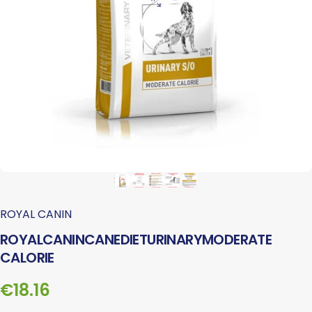
ROYAL CANIN
ROYAL
CANIN
CANE
DIET
URINARY
MODERATE
CALORIE
€18.16