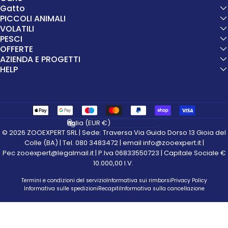
Gatto
PICCOLI ANIMALI
VOLATILI
PESCI
OFFERTE
AZIENDA E PROGETTI
HELP
Paese/Area geografica
© 2026 ZOOEXPERT SRL | Sede: Traversa Via Guido Dorso 13 Gioia del
Colle (BA) | Tel. 080 3483472 | email info@zooexpert.it |
Pec zooexpert@legalmail.it | P.Iva 06833550723 | Capitale Sociale €
10.000,00 I.V.
Termini e condizioni del servizio
Informativa sui rimborsi
Privacy Policy
Informativa sulle spedizioni
Recapiti
Informativa sulla cancellazione