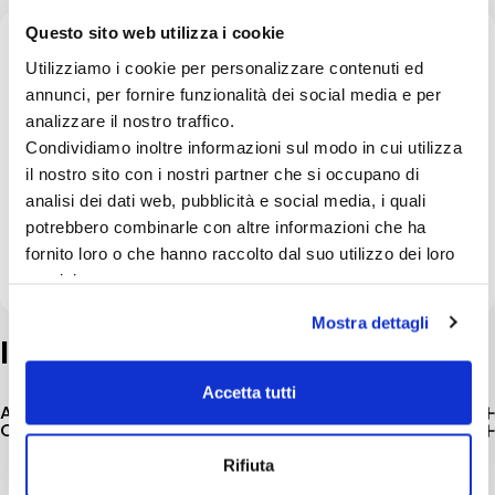
Questo sito web utilizza i cookie
Composizione / materiali
Utilizziamo i cookie per personalizzare contenuti ed
annunci, per fornire funzionalità dei social media e per
COMPOSIZIONE: farina di mais, riso, proteine di
analizzare il nostro traffico.
pollame disidratate, fibre vegetali, glutine di mais,
Condividiamo inoltre informazioni sul modo in cui utilizza
grassi animali, sostanze minerali, proteine animali
il nostro sito con i nostri partner che si occupano di
idrolizzate, polpa di cicoria, glutine di frumento*,
analisi dei dati web, pubblicità e social media, i quali
olio di soia, olio di pesce, fruttoligosaccaridi, mono-
potrebbero combinarle con altre informazioni che ha
e digliceridi di acidi palmitico e stearico esterificati
fornito loro o che hanno raccolto dal suo utilizzo dei loro
con acido citrico, farina di tagete.
servizi.
Mostra dettagli
Informazioni
aggiuntive
Accetta tutti
Additivi Nutrizionali (per kg)
Componenti analitici
Rifiuta