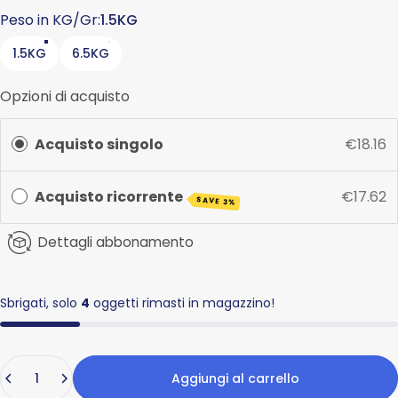
Peso in KG/Gr
Peso in KG/Gr:
1.5KG
1.5KG
6.5KG
Opzioni di acquisto
Acquisto singolo
€18.16
Acquisto ricorrente
€17.62
SAVE 3%
Dettagli abbonamento
Sbrigati, solo
4
oggetti rimasti in magazzino!
Quantità
Aggiungi al carrello